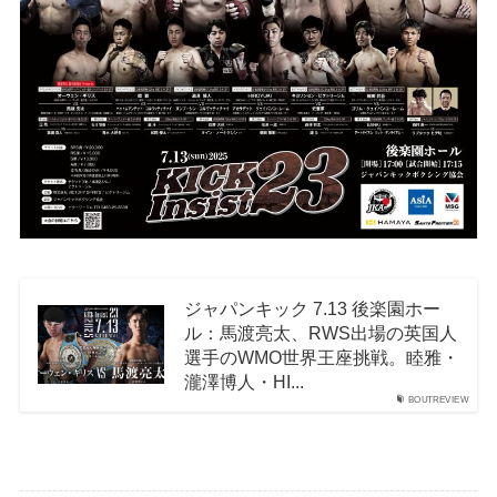
ジャパンキック 7.13 後楽園ホー
ル：馬渡亮太、RWS出場の英国人
選手のWMO世界王座挑戦。睦雅・
瀧澤博人・HI...
BOUTREVIEW