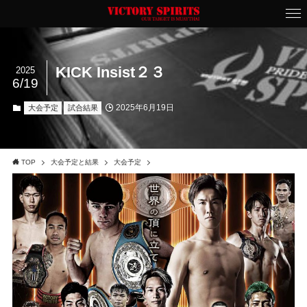
KICK Insist２３
2025
6/19
2025年6月19日
大会予定
試合結果
TOP
大会予定と結果
大会予定