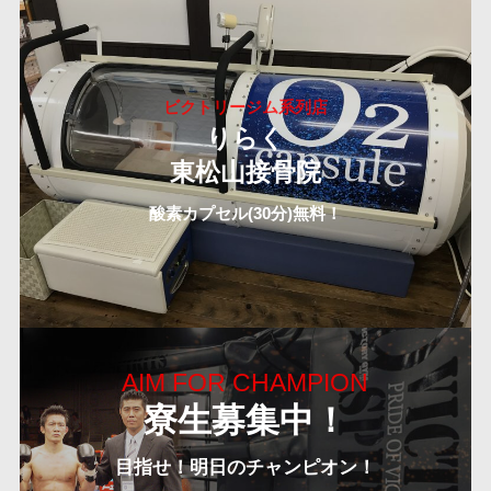
ビクトリージム系列店
りらく
東松山接骨院
酸素カプセル(30分)無料！
AIM FOR CHAMPION
寮生募集中！
目指せ！明日のチャンピオン！